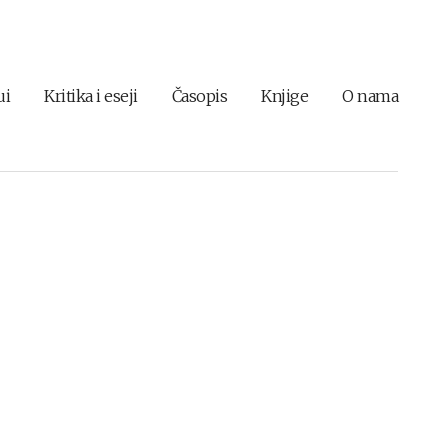
ui
Kritika i eseji
Časopis
Knjige
O nama