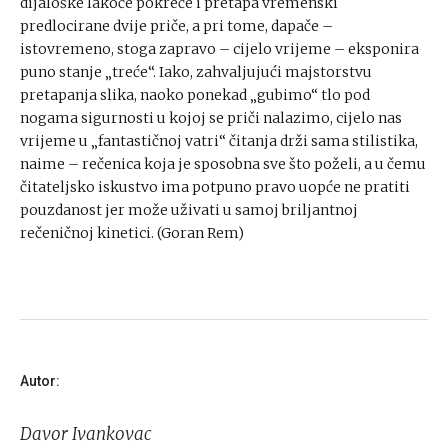
dijaloške lakoće pokreće i pretapa vremenski
predlocirane dvije priče, a pri tome, dapače –
istovremeno, stoga zapravo – cijelo vrijeme – eksponira
puno stanje „treće“. Iako, zahvaljujući majstorstvu
pretapanja slika, naoko ponekad „gubimo“ tlo pod
nogama sigurnosti u kojoj se priči nalazimo, cijelo nas
vrijeme u „fantastičnoj vatri“ čitanja drži sama stilistika,
naime – rečenica koja je sposobna sve što poželi, a u čemu
čitateljsko iskustvo ima potpuno pravo uopće ne pratiti
pouzdanost jer može uživati u samoj briljantnoj
rečeničnoj kinetici. (Goran Rem)
Autor:
Davor Ivankovac