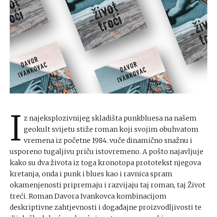
I
z najeksplozivnijeg skladišta punkbluesa na našem
geokult svijetu stiže roman koji svojim obuhvatom
vremena iz početne 1984. vuče dinamično snažnu i
usporeno tugaljivu priču istovremeno. A pošto najavljuje
kako su dva života iz toga kronotopa prototekst njegova
kretanja, onda i punk i blues kao i ravnica spram
okamenjenosti pripremaju i razvijaju taj roman, taj Život
treći. Roman Davora Ivankovca kombinacijom
deskriptivne zahtjevnosti i događajne proizvodljivosti te