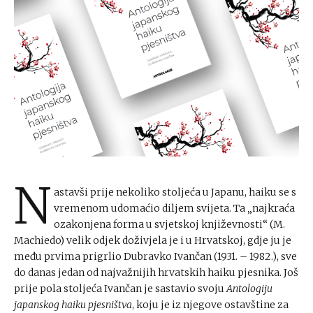
N
astavši prije nekoliko stoljeća u Japanu, haiku se s
vremenom udomaćio diljem svijeta. Ta „najkraća
ozakonjena forma u svjetskoj književnosti“ (M.
Machiedo) velik odjek doživjela je i u Hrvatskoj, gdje ju je
među prvima prigrlio Dubravko Ivančan (1931. – 1982.), sve
do danas jedan od najvažnijih hrvatskih haiku pjesnika. Još
prije pola stoljeća Ivančan je sastavio svoju
Antologiju
japanskog haiku pjesništva
, koju je iz njegove ostavštine za