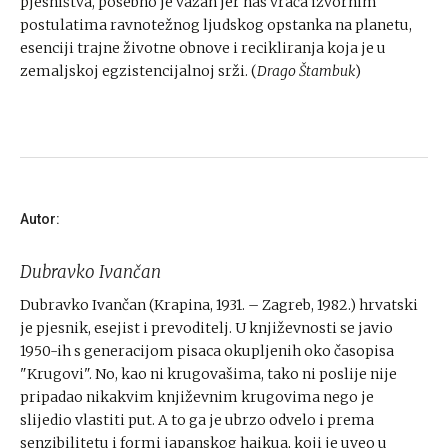
pjesništva, posebno je važan jer nas vraća izvornim
postulatima ravnotežnog ljudskog opstanka na planetu,
esenciji trajne životne obnove i recikliranja koja je u
zemaljskoj egzistencijalnoj srži. (
Drago Štambuk
)
Autor:
Dubravko Ivančan
Dubravko Ivančan (Krapina, 1931. – Zagreb, 1982.) hrvatski
je pjesnik, esejist i prevoditelj. U književnosti se javio
1950-ih s generacijom pisaca okupljenih oko časopisa
"Krugovi". No, kao ni krugovašima, tako ni poslije nije
pripadao nikakvim književnim krugovima nego je
slijedio vlastiti put. A to ga je ubrzo odvelo i prema
senzibilitetu i formi japanskog haikua, koji je uveo u