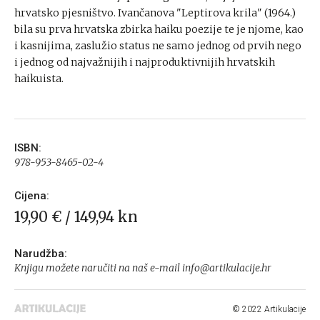
hrvatsko pjesništvo. Ivančanova "Leptirova krila" (1964.)
bila su prva hrvatska zbirka haiku poezije te je njome, kao
i kasnijima, zaslužio status ne samo jednog od prvih nego
i jednog od najvažnijih i najproduktivnijih hrvatskih
haikuista.
ISBN:
978-953-8465-02-4
Cijena:
19,90 € / 149,94 kn
Narudžba:
Knjigu možete naručiti na naš e-mail info@artikulacije.hr
© 2022 Artikulacije