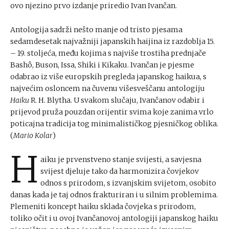
ovo njezino prvo izdanje priredio Ivan Ivančan.
Antologija sadrži nešto manje od tristo pjesama
sedamdesetak najvažniji japanskih haijina iz razdoblja 15.
– 19. stoljeća, među kojima s najviše trostiha prednjače
Bashô, Buson, Issa, Shiki i Kikaku. Ivančan je pjesme
odabrao iz više europskih pregleda japanskog haikua, s
najvećim osloncem na čuvenu višesveščanu antologiju
Haiku
R. H. Blytha. U svakom slučaju, Ivančanov odabir i
prijevod pruža pouzdan orijentir svima koje zanima vrlo
poticajna tradicija tog minimalističkog pjesničkog oblika.
(
Mario Kolar
)
H
aiku je prvenstveno stanje svijesti, a savjesna
svijest djeluje tako da harmonizira čovjekov
odnos s prirodom, s izvanjskim svijetom, osobito
danas kada je taj odnos frakturiran i u silnim problemima.
Plemeniti koncept haiku sklada čovjeka s prirodom,
toliko očit i u ovoj Ivančanovoj antologiji japanskog haiku