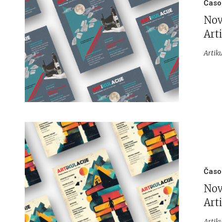
Časo
Nov
Arti
Artiku
Časo
Nov
Arti
Artiku