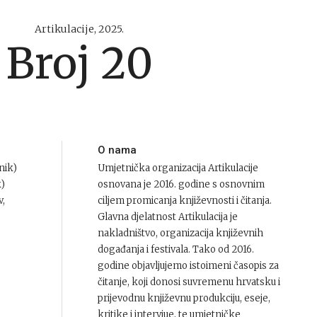
Artikulacije, 2025.
Broj 20
O nama
nik)
Umjetnička organizacija Artikulacije
k)
osnovana je 2016. godine s osnovnim
v,
ciljem promicanja književnosti i čitanja.
Glavna djelatnost Artikulacija je
nakladništvo, organizacija književnih
događanja i festivala. Tako od 2016.
godine objavljujemo istoimeni časopis za
čitanje, koji donosi suvremenu hrvatsku i
prijevodnu književnu produkciju, eseje,
kritike i intervjue, te umjetničke