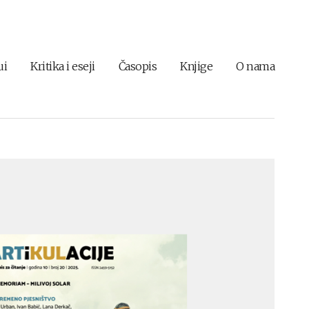
ui
Kritika i eseji
Časopis
Knjige
O nama