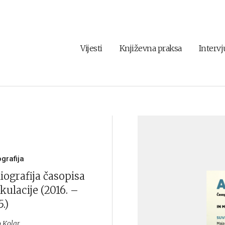
Vijesti
Književna praksa
Intervj
ografija
iografija časopisa
kulacije (2016. –
.)
 Kolar