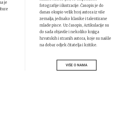
na je
fotografije i ilustracije. Časopis je do
lture
danas okupio velik broj autora iz više
zemalja, jednako klasike i talentirane
mlade pisce. Uz časopis, Artikulacije su
do sada objavile i nekoliko knjiga
hrvatskih i stranih autora, koje su naišle
na dobar odjek čitatelja i kritike.
VIŠE O NAMA