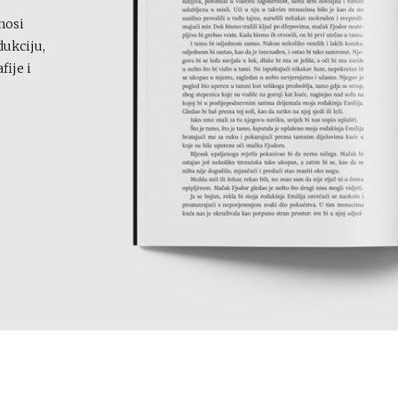
nosi
ukciju,
fije i