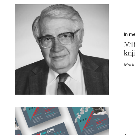
In m
Mili
knji
Mario