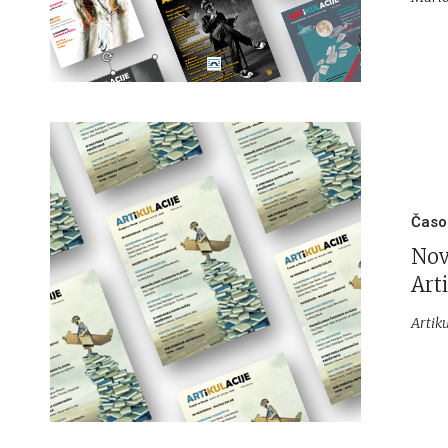
Časo
Nov
Arti
Artiku